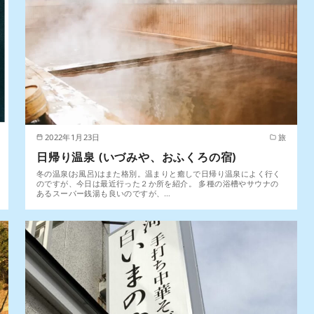
2022年1月23日
旅
日帰り温泉 (いづみや、おふくろの宿)
冬の温泉(お風呂)はまた格別。温まりと癒しで日帰り温泉によく行く
のですが、今日は最近行った２か所を紹介。 多種の浴槽やサウナの
あるスーパー銭湯も良いのですが、…