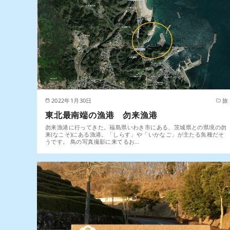
2022年1月30日
旅
東北最南端の漁港 勿来漁港
勿来漁港に行ってきた。福島県いわき市にある、茨城県との県境の勿
来(なこそ)にある漁港。「しらす」や「いかなご」が主たる魚種だそ
うです。 鳥の写真撮影に来てるお…