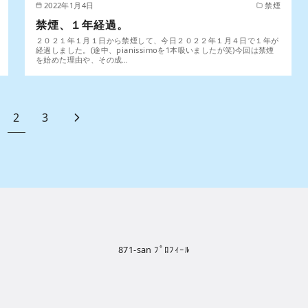
2022年1月4日
禁煙
禁煙、１年経過。
２０２１年１月１日から禁煙して、今日２０２２年１月４日で１年が
経過しました。(途中、pianissimoを1本吸いましたが笑)今回は禁煙
を始めた理由や、その成…
2
3
871-san ﾌﾟﾛﾌｨｰﾙ