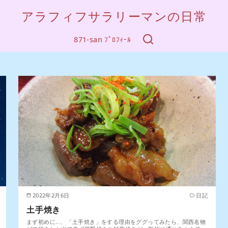
アラフィフサラリーマンの日常
871-san ﾌﾟﾛﾌｨｰﾙ
2022年2月6日
日記
土手焼き
まず初めに...、「土手焼き」をする理由をググってみたら、関西名物