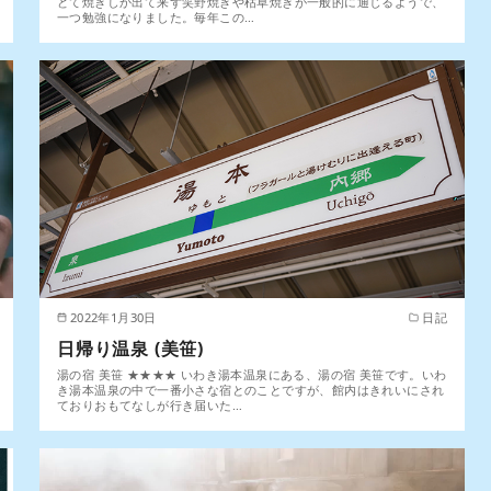
どて焼きしか出て来ず笑野焼きや枯草焼きが一般的に通じるようで、
一つ勉強になりました。毎年この…
2022年1月30日
日記
日帰り温泉 (美笹)
湯の宿 美笹 ★★★★ いわき湯本温泉にある、湯の宿 美笹です。いわ
き湯本温泉の中で一番小さな宿とのことですが、館内はきれいにされ
ておりおもてなしが行き届いた…