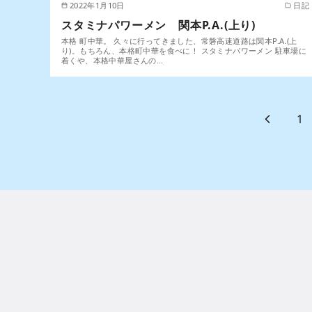
2022年1月10日
日記
スタミナパワーメン 関本P.A.(上り)
本格 町中華。 久々に行ってきました、常磐高速道路は関本P.A.(上
り)。もちろん、本格町中華を食べに！ スタミナパワーメン 駐車場に
着くや、本格中華屋さんの…
1