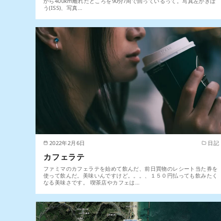
から400km離れたところを90分/周で回っているって。写真左がきぼ
う(ISS)、写真…
2022年2月6日
日記
カフェラテ
ファミマのカフェラテを始めて飲んだ、前日買物のレシート当た券を
使って飲んだ。美味いんですけど。。。、１５０円払っても飲みたく
なる美味さです。 喫茶店やカフェは…