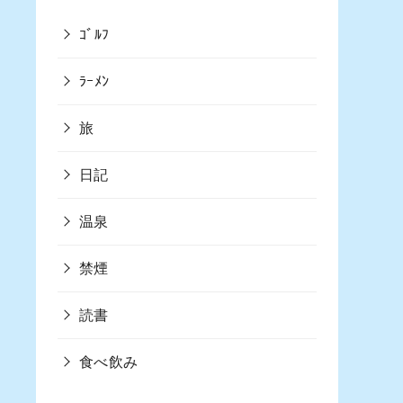
ｺﾞﾙﾌ
ﾗｰﾒﾝ
旅
日記
温泉
禁煙
読書
食べ飲み