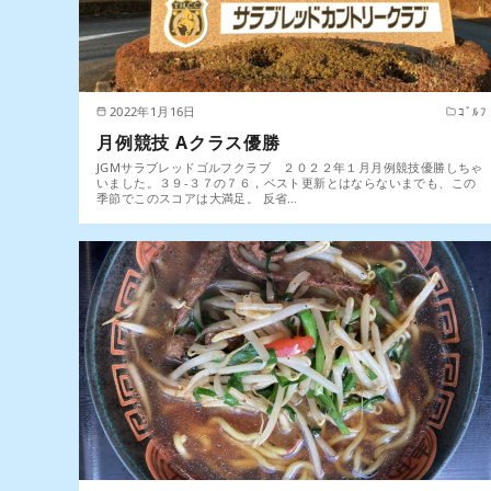
2022年1月16日
ｺﾞﾙﾌ
月例競技 Aクラス優勝
JGMサラブレッドゴルフクラブ ２０２２年１月月例競技優勝しちゃ
いました。３９-３７の７６，ベスト更新とはならないまでも、この
季節でこのスコアは大満足。 反省…