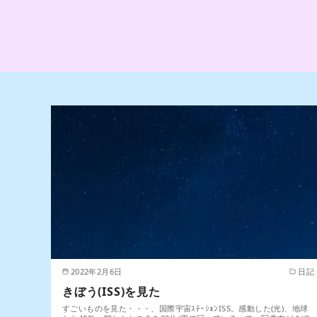
2022年2月6日
日記
きぼう(ISS)を見た
すごいものを見た・・・、国際宇宙ｽﾃｰｼｮﾝISS。感動した(光)、地球