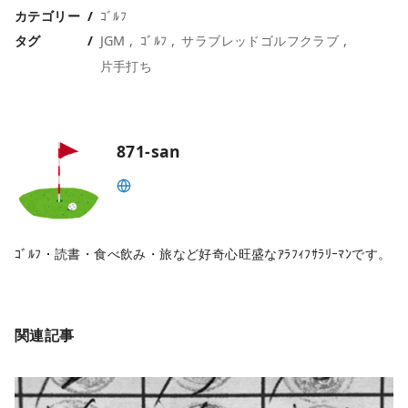
カテゴリー
ｺﾞﾙﾌ
o
r
タグ
JGM
ｺﾞﾙﾌ
サラブレッドゴルフクラブ
k
片手打ち
871-san
ｺﾞﾙﾌ・読書・食べ飲み・旅など好奇心旺盛なｱﾗﾌｨﾌｻﾗﾘｰﾏﾝです。
関連記事