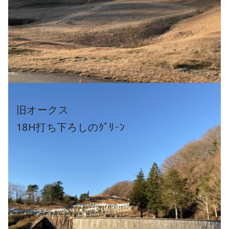
旧オークス
18H打ち下ろしのｸﾞﾘｰﾝ