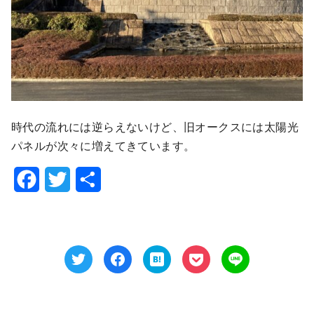
時代の流れには逆らえないけど、旧オークスには太陽光
パネルが次々に増えてきています。
F
T
共
a
w
有
c
i
e
t
b
t
o
e