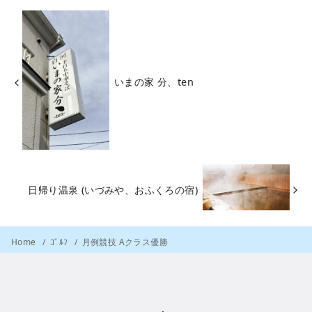
いまの家 分、ten
日帰り温泉 (いづみや、おふくろの宿)
Home
ｺﾞﾙﾌ
月例競技 Aクラス優勝