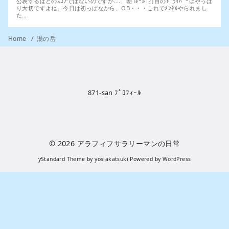
公表するほどのｽｺｱではないのですが....、朝1ﾎｰﾙ1打目のﾄﾞﾗｲﾊﾞｰはやっぱ
り大切ですよね。今日は初っぱなから、OB・・・これでﾒﾝﾀﾙやられまし
た…
Home
湯の岳
871-san ﾌﾟﾛﾌｨｰﾙ
© 2026
アラフィフサラリーマンの日常
yStandard Theme
by
yosiakatsuki
Powered by
WordPress