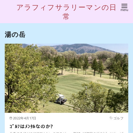
アラフィフサラリーマンの日
常
湯の岳
2022年4月17日
ゴルフ
ｺﾞﾙﾌはﾒﾝﾀﾙなのか?