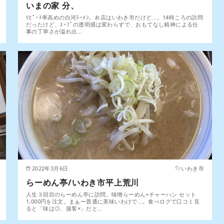
いまの家 分、
ﾘﾋﾟｰﾄ率高めの白河ﾗｰﾒﾝ、お店はいわき市だけど...。14時ころの訪問
だったけど、ｽｰﾌﾟの透明感は変わらずで、おもてなし精神による仕
事の丁寧さが溢れ出…
2022年3月6日
いわき市
らーめん亭/いわき市平上荒川
人生３回目のらーめん亭に訪問。味噌らーめん+チャーハン セット
1,000円を注文。まぁー普通に美味いわけで...。食べログで口コミ見
ると「味は◎、接客×」だと…