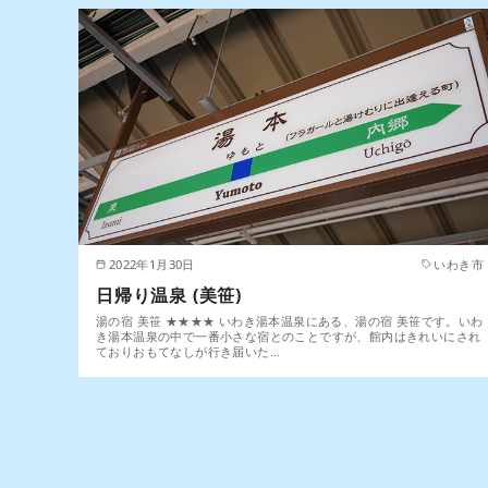
2022年1月30日
いわき市
日帰り温泉 (美笹)
湯の宿 美笹 ★★★★ いわき湯本温泉にある、湯の宿 美笹です。いわ
き湯本温泉の中で一番小さな宿とのことですが、館内はきれいにされ
ておりおもてなしが行き届いた…