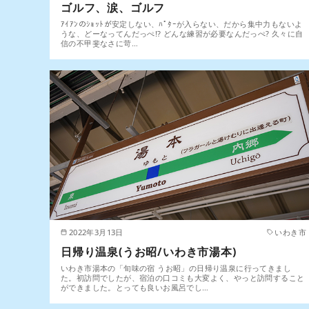
ゴルフ、涙、ゴルフ
ｱｲｱﾝのｼｮｯﾄが安定しない、ﾊﾟﾀｰが入らない、だから集中力もないよ
うな、どーなってんだっぺ!? どんな練習が必要なんだっぺ? 久々に自
信の不甲斐なさに苛…
2022年3月13日
いわき市
日帰り温泉(うお昭/いわき市湯本)
いわき市湯本の「旬味の宿 うお昭」の日帰り温泉に行ってきまし
た。初訪問でしたが、宿泊の口コミも大変よく、やっと訪問すること
ができました。とっても良いお風呂でし…