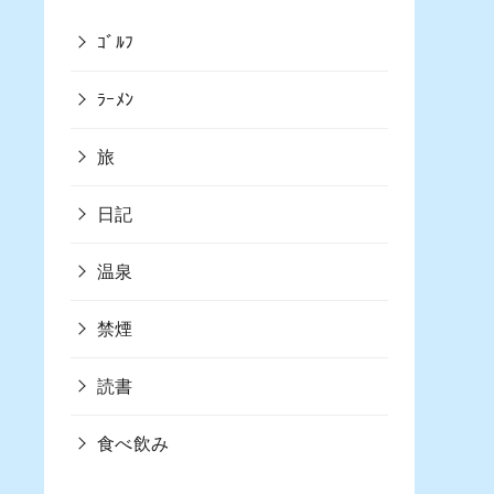
ｺﾞﾙﾌ
ﾗｰﾒﾝ
旅
日記
温泉
禁煙
読書
食べ飲み